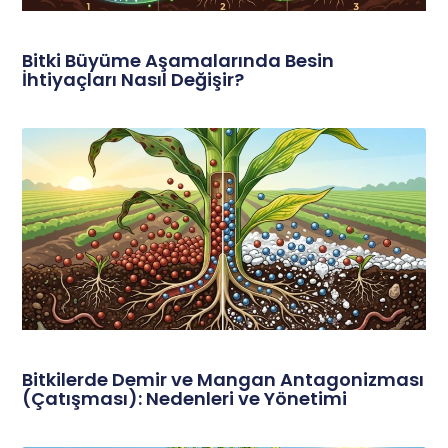
Bitki Büyüme Aşamalarında Besin
İhtiyaçları Nasıl Değişir?
Bitkilerde Demir ve Mangan Antagonizması
(Çatışması): Nedenleri ve Yönetimi