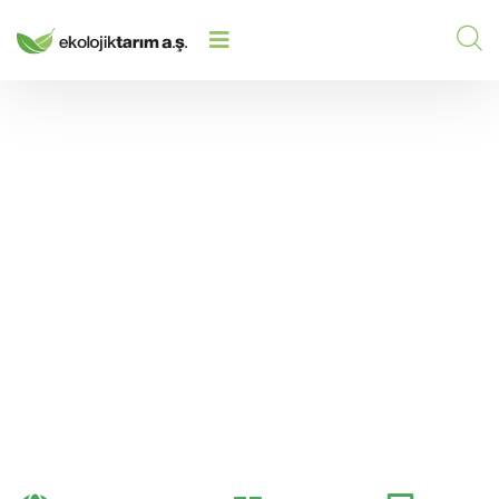
POTASYUMUN (K) TARIM
HOME
/
2023
/
TOPRAKLARINDA ÖNEMI: VERIMLI
TOPRAKLAR İÇIN BIR ANAHTAR
Potasyumun (K) Tarım
Topraklarında Önemi:
Verimli Topraklar İçin
Bir Anahtar