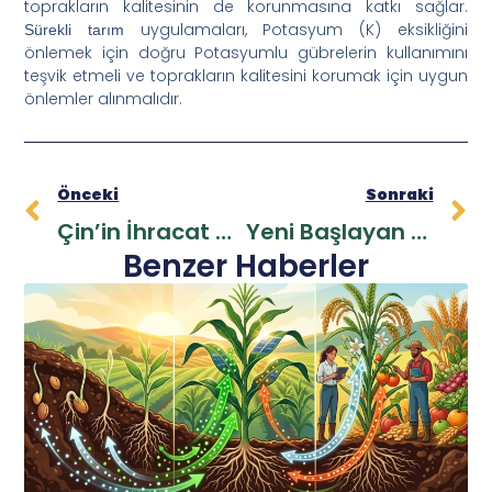
toprakların kalitesinin de korunmasına katkı sağlar.
uygulamaları, Potasyum (K) eksikliğini
Sürekli tarım
önlemek için doğru Potasyumlu gübrelerin kullanımını
teşvik etmeli ve toprakların kalitesini korumak için uygun
önlemler alınmalıdır.
Önceki
Sonraki
Çin’in İhracat Kısıtlamalarının Gübre Sektörüne Etkisi: Dünya Gıda Sistemi Için Riskler Ve Fırsatlar
Yeni Başlayan Çiftçiler Için Gübre Planlaması: Topraklarınızı Verimli Hale Getirin
Benzer Haberler