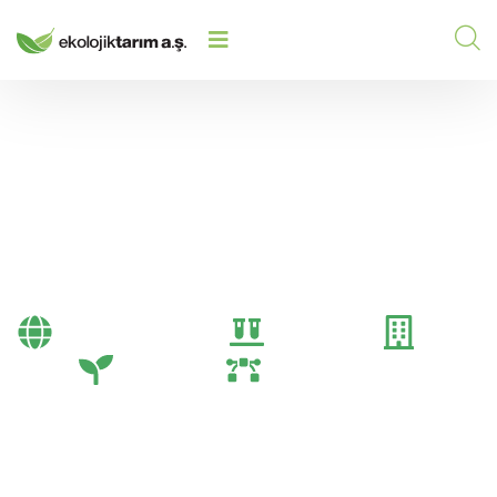
Gübre
Bayi Önerileri
Genel
Gübre
Tarım
Tarım Teknolojileri