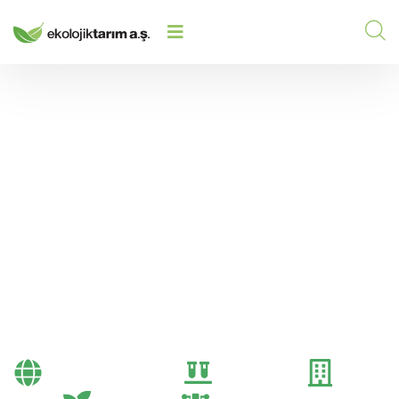
BAYILERE YÖNELIK SATIŞ
HOME
/
2025
/
ARTIRICI KAMPANYALARIN
PLANLANMASI
Bayilere Yönelik Satış
Artırıcı Kampanyaların
Planlanması
Bayi Önerileri
Genel
Gübre