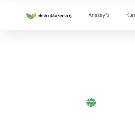
Anasayfa
Kur
HOME
/
20
Yüksek Verim
Bayi Önerileri