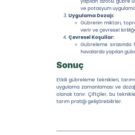
yapılan azotlu gübre u
ve potasyum uygulamal
Uygulama Dozajı:
Gübrenin miktarı, topra
verir ve çevresel kirlili
Çevresel Koşullar:
Gübreleme sırasında h
havalarda yapılan gübr
Sonuç
Etkili gübreleme teknikleri, tarı
uygulama zamanlaması ve dozajını
olanak tanır. Çiftçiler, bu teknik
tarım pratiği geliştirebilirler.