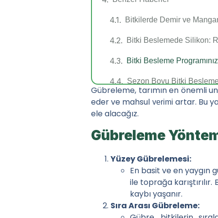
Bitkilerde Demir ve Manga
Bitki Beslemede Silikon: 
Bitki Besleme Programınız
Sezon Boyu Bitki Besleme 
Gübreleme, tarımın en önemli unsu
eder ve mahsul
artar. Bu y
Hızlı Menü
verimi
ele alacağız.
Haberler
Gübreleme Yönteml
Bayi Raporlama Sisteml
Yüzey Gübrelemesi:
Bayiler için Pazar Araş
En basit ve en yaygın 
ile toprağa karıştırılı
Sıvı Gübrelerin Bitki 
kaybı yaşanır.
İletişim
Sıra Arası Gübreleme:
Gübre, bitkilerin sıra