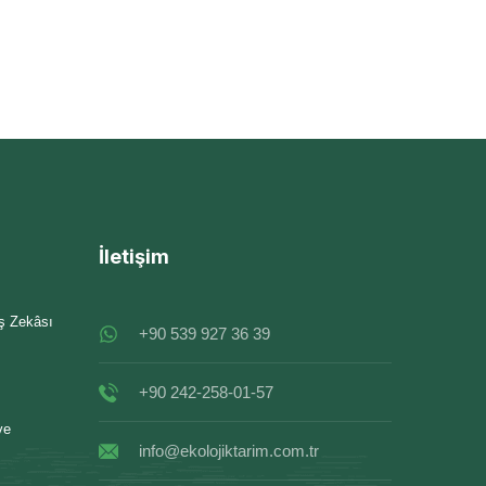
İletişim
İş Zekâsı
+90 539 927 36 39
+90 242-258-01-57
ve
info@ekolojiktarim.com.tr