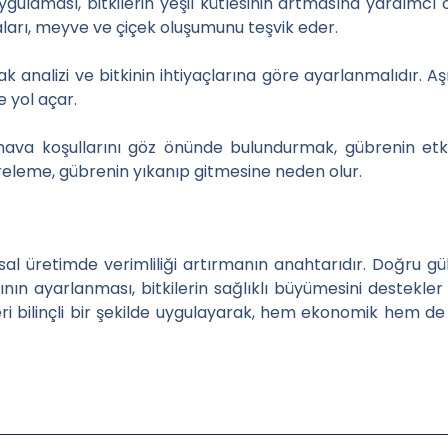
ygulaması, bitkilerin yeşil kütlesinin artmasına yardımcı
arı, meyve ve çiçek oluşumunu teşvik eder.
k analizi ve bitkinin ihtiyaçlarına göre ayarlanmalıdır. Aşı
ğe yol açar.
ava koşullarını göz önünde bulundurmak, gübrenin etkinl
eleme, gübrenin yıkanıp gitmesine neden olur.
msal üretimde verimliliği artırmanın anahtarıdır. Doğru 
n ayarlanması, bitkilerin sağlıklı büyümesini destekle
leri bilinçli bir şekilde uygulayarak, hem ekonomik hem de