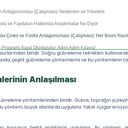
n Antagonizması (Çatışması): Nedenleri ve Yönetimi
Rolü ve Faydaları Hakkında Araştırmalar Ne Diyor
da Çinko ve Fosfor Antagonizması (Çatışması): Her İkisini Nası
Programı Nasıl Oluşturulur: Adım Adım Kılavuz
rlarından biridir. Doğru gübreleme teknikleri kullanarak b
azıda, çeşitli gübreleme yöntemlerini ve bu yöntemlerin tar
erinin Anlaşılması
erinin İş Zekâsı ile Entegrasyonu
tırması ve Pazarlama Stratejileri
gübreleme yöntemlerinden biridir. Gübre, toprağın yüzeyi
r. Bu yöntem, büyük alanlarda uygulanır fakat rüzgar erozy
Büyümesine Katkıları
ları boyunca belirli aralıklarla uygulanır. Bu yöntem, 