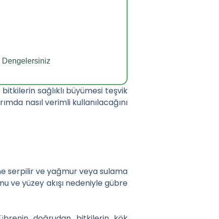
l Dengelersiniz
itkilerin sağlıklı büyümesi teşvik
ımda nasıl verimli kullanılacağını
ne serpilir ve yağmur veya sulama
onu ve yüzey akışı nedeniyle gübre
gübrenin doğrudan bitkilerin kök