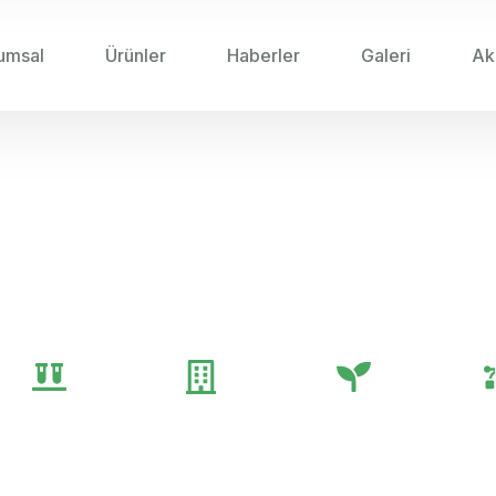
umsal
Ürünler
Haberler
Galeri
Ak
25
/
YÜKSEK VERIMLILIK IÇIN GÜBRE UYGULAMA 
lilik için Gübre Uygula
Genel
Gübre
Tarım