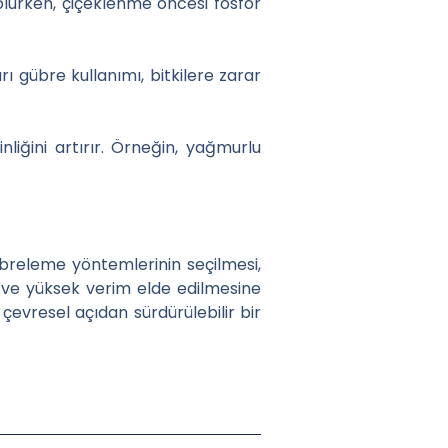
 olurken, çiçeklenme öncesi fosfor
rı gübre kullanımı, bitkilere zarar
iğini artırır. Örneğin, yağmurlu
gübreleme yöntemlerinin seçilmesi,
r ve yüksek verim elde edilmesine
 çevresel açıdan sürdürülebilir bir