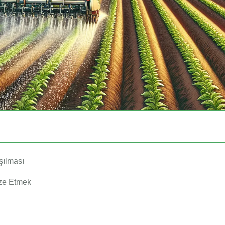
şılması
ize Etmek