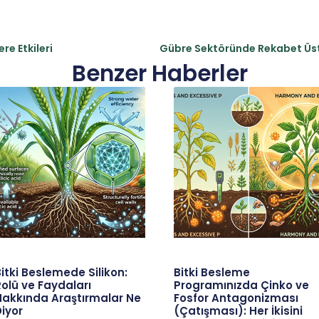
re Etkileri
Benzer Haberler
itki Beslemede Silikon:
Bitki Besleme
olü ve Faydaları
Programınızda Çinko ve
Hakkında Araştırmalar Ne
Fosfor Antagonizması
iyor
(Çatışması): Her İkisini