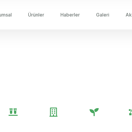
umsal
Ürünler
Haberler
Galeri
Ak
LERDE ÇALIŞAN MOTIVASYONU VE PERFORMANS ART
an Motivasyonu ve Perfor
Yöntemler
Genel
Gübre
Tarım