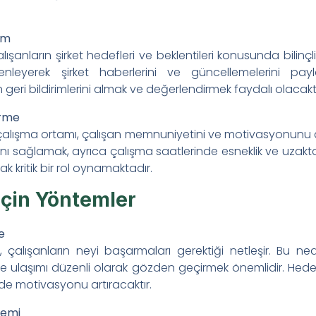
rim
çalışanların şirket hedefleri ve beklentileri konusunda bilinç
enleyerek şirket haberlerini ve güncellemelerini payl
geri bildirimlerini almak ve değerlendirmek faydalı olacaktı
irme
ir çalışma ortamı, çalışan memnuniyetini ve motivasyonunu a
anı sağlamak, ayrıca çalışma saatlerinde esneklik ve uzakt
kritik bir rol oynamaktadır.
için Yöntemler
e
 çalışanların neyi başarmaları gerektiği netleşir. Bu ne
re ulaşımı düzenli olarak gözden geçirmek önemlidir. Hede
de motivasyonu artıracaktır.
temi