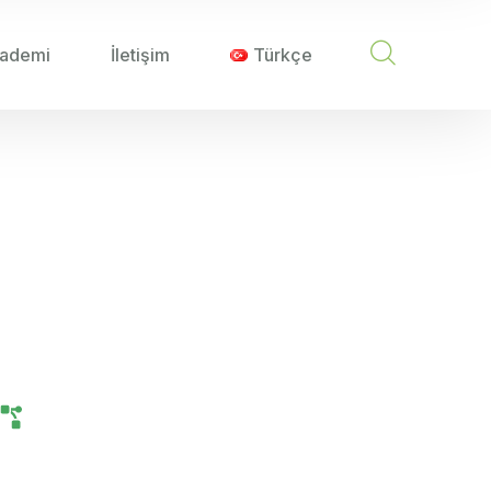
ademi
İletişim
Türkçe
IŞI IÇIN YÖNTEMLER
mans Artışı için
Tarım Teknolojileri