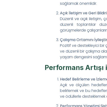
İletişim
sağlamak önemlidir.
Açık İletişim ve Geri Bildi
Düzenli ve açık iletişim, 
düzenli toplantılar düz
görüşmelerde çalışanların 
Çalışma Ortamını İyileşt
Pozitif ve destekleyici b
ve düzenli bir çalışma al
yaşam dengesini sağlamak 
Performans Artışı 
Hedef Belirleme ve İzlem
Açık ve ölçülen hedefler,
belirlemek ve bu hedefle
ve ödüllerle desteklemek 
Performans Yönetimi Sis