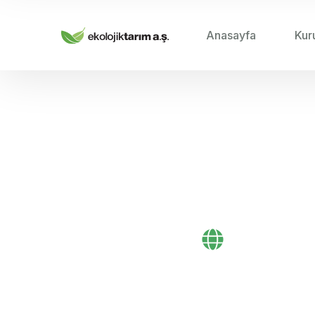
Anasayfa
Kur
HOME
Bayi İle
Bayi Önerileri