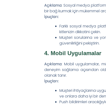
Açıklama:
Sosyal medya platformlar
bir bağ kurmak için mükemmel araçla
İpuçları:
Farklı sosyal medya platfo
kitlenizin dikkatini çekin.
Müşteri sorularına ve yor
güvenilirliğini pekiştirin.
4. Mobil Uygulamalar
Açıklama:
Mobil uygulamalar, müşt
deneyim sağlama açısından oldukça
olanak tanır.
İpuçları:
Müşteri ihtiyaçlarına uygun
ve onlara daha iyi bir de
Push bildirimleri aracılığı