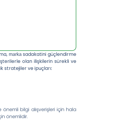
rma,
sadakatini güçlendirme
marka
erilerle olan ilişkilerin sürekli ve
 stratejiler ve ipuçları:
l Dengelersiniz
önemli bilgi alışverişleri için hala
çin önemlidir.