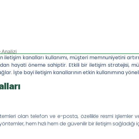
 Analizi
n iletişim kanalları kullanımı, müşteri memnuniyetini artı
n hayati öneme sahiptir. Etkili bir iletişim stratejisi, müşt
ğlar. İşte bayi iletişim kanallarının etkin kullanımına yönelik
n Antagonizması (Çatışması): Nedenleri ve Yönetimi
lları
Rolü ve Faydaları Hakkında Araştırmalar Ne Diyor
a Çinko ve Fosfor Antagonizması (Çatışması): Her İkisini Nası
emleri olan telefon ve e-posta, özellikle resmi işlemler ve 
Programı Nasıl Oluşturulur: Adım Adım Kılavuz
öntemler, hem hızlı hem de güvenilir bir iletişim sağladığı i