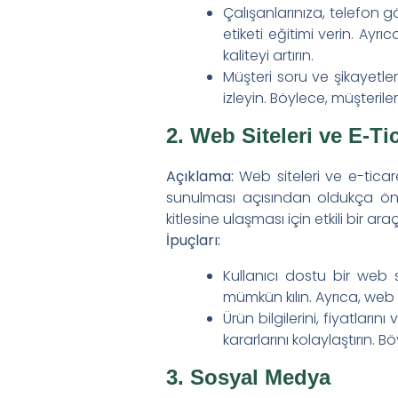
Çalışanlarınıza, telefon gö
Haberler
etiketi eğitimi verin. Ayr
Bayiler İçin Gübre Sto
kaliteyi artırın.
Müşteri soru ve şikayetler
Kimyasal Gübre Kullan
izleyin. Böylece, müşterile
Meyve Neden Az Olur
2. Web Siteleri ve E-Ti
İletişim
Açıklama:
Web siteleri ve e-ticaret
sunulması açısından oldukça önem
kitlesine ulaşması için etkili bir araçt
İpuçları:
Kullanıcı dostu bir web s
mümkün kılın. Ayrıca, web 
Ürün bilgilerini, fiyatları
kararlarını kolaylaştırın. B
3. Sosyal Medya