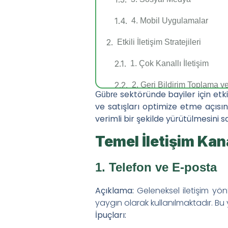
4. Mobil Uygulamalar
Etkili İletişim Stratejileri
1. Çok Kanallı İletişim
2. Geri Bildirim Toplama ve
sektöründe bayiler için etki
Gübre
ve satışları optimize etme açısında
Benzer Haberler
verimli bir şekilde yürütülmesini sa
Bitkilerde Demir ve Manga
Temel İletişim Kana
Bitki Beslemede Silikon: 
1. Telefon ve E-posta
Bitki Besleme Programınızd
Açıklama:
Geleneksel iletişim yönt
Sezon Boyu Bitki Besleme 
yaygın olarak kullanılmaktadır. Bu y
Hızlı Menü
İpuçları: