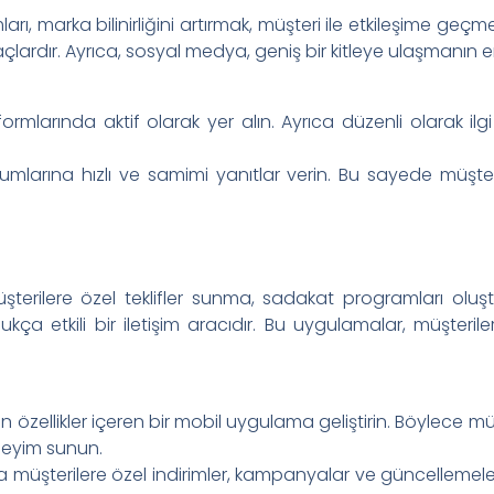
ı, marka bilinirliğini artırmak, müşteri ile etkileşime geç
rdır. Ayrıca, sosyal medya, geniş bir kitleye ulaşmanın en hız
rmlarında aktif olarak yer alın. Ayrıca düzenli olarak ilgi
umlarına hızlı ve samimi yanıtlar verin. Bu sayede müşteri 
erilere özel teklifler sunma, sadakat programları oluştur
 etkili bir iletişim aracıdır. Bu uygulamalar, müşteriler
 özellikler içeren bir mobil uygulama geliştirin. Böylece müşte
neyim sunun.
yla müşterilere özel indirimler, kampanyalar ve güncellemeler