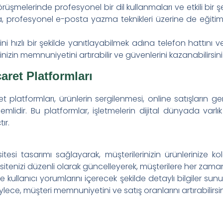
rüşmelerinde profesyonel bir dil kullanmaları ve etkili bir şe
ıca, profesyonel e-posta yazma teknikleri üzerine de eğitiml
k Yönetimi ve Optimizasyonu
ini hızlı bir şekilde yanıtlayabilmek adına telefon hattını 
ımının Çevresel Etkileri ve Çözüm Önerileri
rinizin memnuniyetini artırabilir ve güvenlerini kazanabilirsini
?
caret Platformları
 platformları, ürünlerin sergilenmesi, online satışların ger
lidir. Bu platformlar, işletmelerin dijital dünyada varlı
ır.
itesi tasarımı sağlayarak, müşterilerinizin ürünlerinize ko
sitenizi düzenli olarak güncelleyerek, müşterilere her zama
nı ve kullanıcı yorumlarını içerecek şekilde detaylı bilgiler s
öylece, müşteri memnuniyetini ve satış oranlarını artırabilirsin