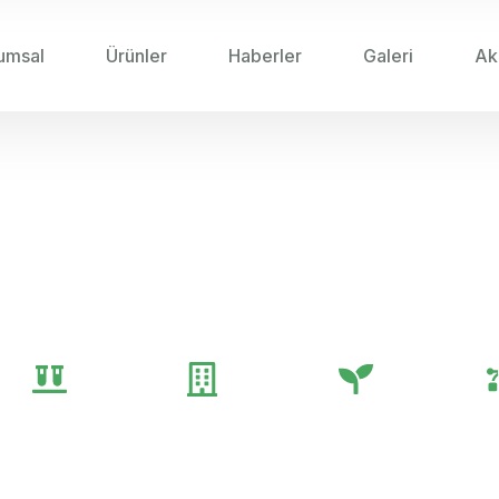
umsal
Ürünler
Haberler
Galeri
Ak
/
2025
/
BAYI İLETIŞIM KANALLARININ ETKIN KUL
tişim Kanallarının Etkin 
Genel
Gübre
Tarım