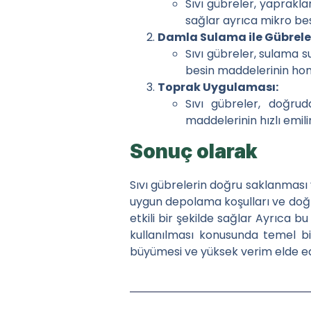
Sıvı gübreler, yaprakla
sağlar ayrıca mikro besi
Damla Sulama ile Gübrel
Sıvı gübreler, sulama su
besin maddelerinin homo
Toprak Uygulaması:
Sıvı gübreler, doğrud
maddelerinin hızlı emilim
Sonuç olarak
Sıvı gübrelerin doğru saklanması 
uygun depolama koşulları ve doğru
etkili bir şekilde sağlar Ayrıca b
kullanılması konusunda temel bilg
büyümesi ve yüksek verim elde e