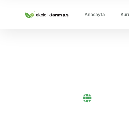
Anasayfa
Kur
HOME
/
Sıvı Gübre
Bayi Önerileri