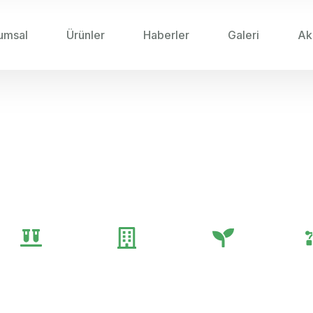
umsal
Ürünler
Haberler
Galeri
Ak
2025
/
SIVI GÜBRELERIN SAKLAMA VE KULLANIM 
lerin Saklama ve Kulla
Genel
Gübre
Tarım