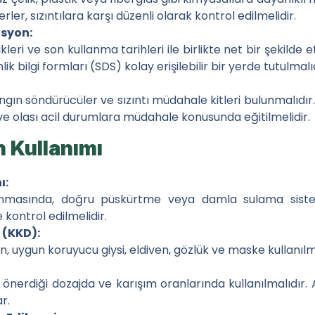
o Besin Elementleri Kullanımı
ler, sızıntılara karşı düzenli olarak kontrol edilmelidir.
syon:
leri ve son kullanma tarihleri ile birlikte net bir şekilde 
lik bilgi formları (SDS) kolay erişilebilir bir yerde tutulmalıd
n söndürücüler ve sızıntı müdahale kitleri bulunmalıdır. Ç
ve olası acil durumlara müdahale konusunda eğitilmelidir.
n Kullanımı
ı:
anmasında, doğru püskürtme veya damla sulama sisteml
 kontrol edilmelidir.
 (KKD):
en, uygun koruyucu giysi, eldiven, gözlük ve maske kullanılm
n önerdiği dozajda ve karışım oranlarında kullanılmalıdır. A
ar.