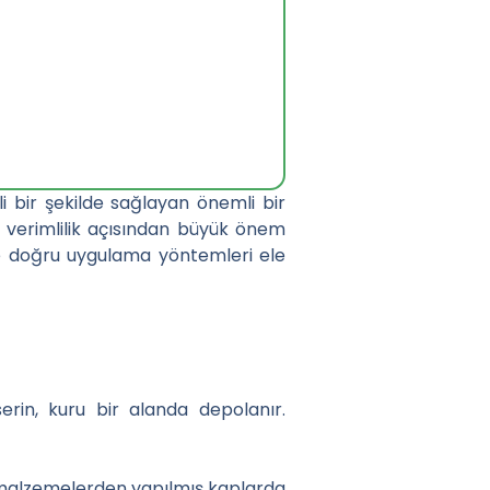
li bir şekilde sağlayan önemli bir
e verimlilik açısından büyük önem
 ve doğru uygulama yöntemleri ele
l Dengelersiniz
erin, kuru bir alanda depolanır.
lı malzemelerden yapılmış kaplarda