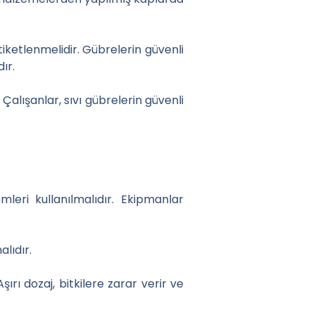
etiketlenmelidir. Gübrelerin güvenli
ır.
alışanlar, sıvı gübrelerin güvenli
eri kullanılmalıdır. Ekipmanlar
alıdır.
şırı dozaj, bitkilere zarar verir ve