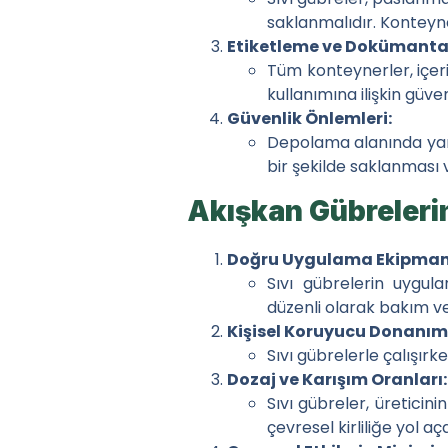
Bitki Sağlığı İçin Mikr
saklanmalıdır. Konteyner
Etiketleme ve Dokümanta
İletişim
Tüm konteynerler, içerik
kullanımına ilişkin güven
Güvenlik Önlemleri:
Depolama alanında yangı
bir şekilde saklanması 
Akışkan Gübreleri
Doğru Uygulama Ekipman
Sıvı gübrelerin uygul
düzenli olarak bakım ve
Kişisel Koruyucu Donanım
Sıvı gübrelerle çalışırk
Dozaj ve Karışım Oranları:
Sıvı gübreler, üreticini
çevresel kirliliğe yol aç