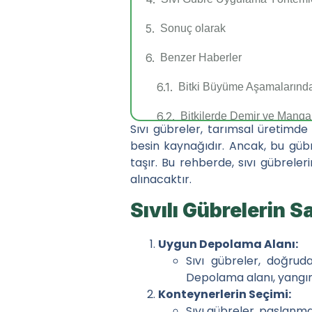
Sonuç olarak
Benzer Haberler
Bitki Büyüme Aşamalarında 
Bitkilerde Demir ve Manga
Sıvı gübreler, tarımsal üretimde 
besin kaynağıdır. Ancak, bu gübr
Bitki Beslemede Silikon: 
taşır. Bu rehberde, sıvı gübrele
Bitki Besleme Programınız
alınacaktır.
Hızlı Menü
Sıvılı Gübrelerin 
Haberler
Uygun Depolama Alanı:
Sıvı gübreler, doğrud
Bayilere Özel Ürün Yer
Depolama alanı, yangına
Tarımsal Gübre Sektörü
Konteynerlerin Seçimi:
Sıvı gübreler, paslanma