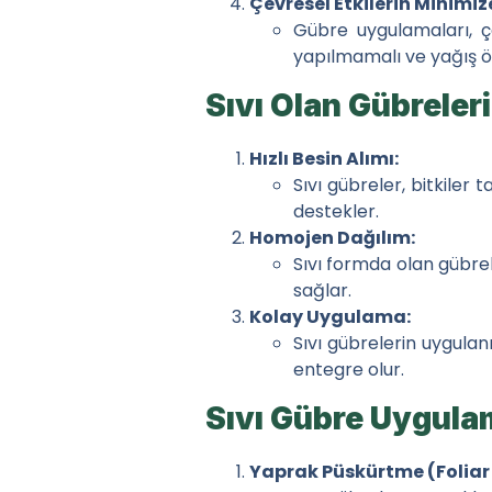
Çevresel Etkilerin Minimiz
Gübre uygulamaları, ç
yapılmamalı ve yağış ö
Sıvı Olan Gübreler
Hızlı Besin Alımı:
Sıvı gübreler, bitkiler t
destekler.
Homojen Dağılım:
Sıvı formda olan gübrele
sağlar.
Kolay Uygulama:
Sıvı gübrelerin uygula
entegre olur.
Sıvı Gübre Uygula
Yaprak Püskürtme (Foliar