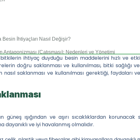
Besin İhtiyaçları Nasıl Değişir?
n Antagonizması (Çatışması): Nedenleri ve Yönetimi
bitkilerin ihtiyaç duyduğu besin maddelerini hızlı ve etki
elerin doğru saklanması ve kullanılması, bitki sağlığı v
Rolü ve Faydaları Hakkında Araştırmalar Ne Diyor
rin nasıl saklanması ve kullanılması gerektiği, faydaları
da Çinko ve Fosfor Antagonizması (Çatışması): Her İkisini Nası
Saklanması
an güneş ışığından ve aşırı sıcaklıklardan korunacak s
leştirme ve Görsel Düzenleme Teknikleri
 dayanıklı ve iyi havalanmış olmalıdır.
nde Bayi Satışlarını İzleme
z çelik, plastik veya fiberglas gibi kimyasallara dayanık