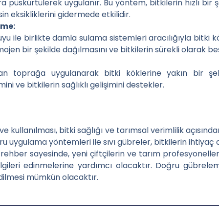
ra püskürtülerek uygulanır. Bu yöntem, bitkilerin hızlı bir
n eksikliklerini gidermede etkilidir.
eme:
yu ile birlikte damla sulama sistemleri aracılığıyla bitki k
jen bir şekilde dağılmasını ve bitkilerin sürekli olarak be
an toprağa uygulanarak bitki köklerine yakın bir şek
ini ve bitkilerin sağlıklı gelişimini destekler.
ve kullanılması, bitki sağlığı ve tarımsal verimlilik açısı
 uygulama yöntemleri ile sıvı gübreler, bitkilerin ihtiyaç 
u rehber sayesinde, yeni çiftçilerin ve tarım profesyonelle
ileri edinmelerine yardımcı olacaktır. Doğru gübreleme st
dilmesi mümkün olacaktır.