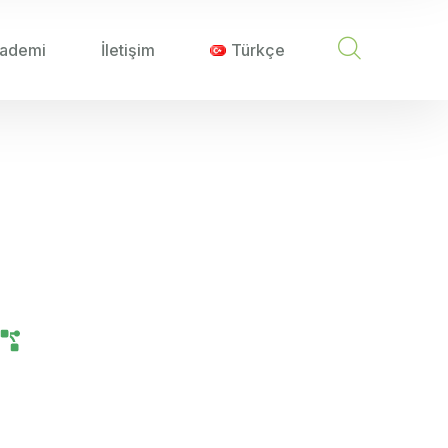
ademi
İletişim
Türkçe
REHBERI
nım Rehberi
Tarım Teknolojileri