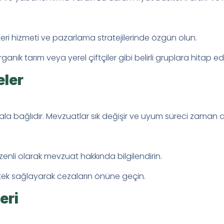
langıç Rehberi: Gübre Pazarlama
teri hizmeti ve pazarlama stratejilerinde özgün olun.
Ne Yapmalıyım? Asidik Toprak Sorununu
ganik tarım veya yerel çiftçiler gibi belirli gruplara hitap ed
k Verimliliğini Artırma Yöntemleri
eler
urala bağlıdır. Mevzuatlar sık değişir ve uyum süreci zaman al
zenli olarak mevzuat hakkında bilgilendirin.
tek sağlayarak cezaların önüne geçin.
eri