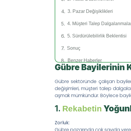
3. Pazar Değişiklikleri
4. Müşteri Talep Dalgalanmalar
5. Sürdürülebilirlik Beklentisi
Sonuç
Benzer Haberler
Gübre Bayilerinin K
Bitkilerde Demir ve Manga
Gübre sektöründe çalışan bayiler,
Bitki Beslemede Silikon: 
değişimleri, müşteri talep dalgala
aşmak mümkündür. Böylece bayiler 
Bitki Besleme Programınız
1.
Yoğun
Rekabetin
Sezon Boyu Bitki Besleme 
Zorluk:
Hızlı Menü
Gübre pazarında çok sayıda yerel ve