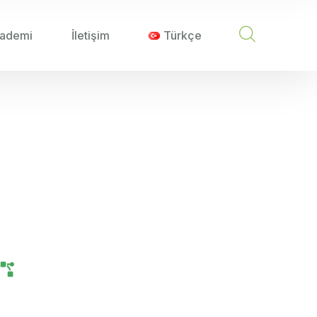
ademi
İletişim
Türkçe
 VE ÇÖZÜM ÖNERILERI
orluklar ve Çözüm
Tarım Teknolojileri