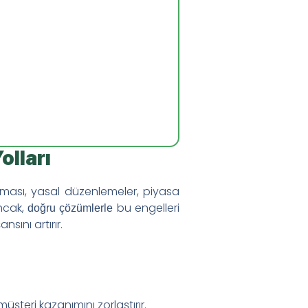
olları
olması, yasal düzenlemeler, piyasa
Ancak,
bu engelleri
doğru çözümlerle
ını artırır.
l Dengelersiniz
şteri kazanımını zorlaştırır.