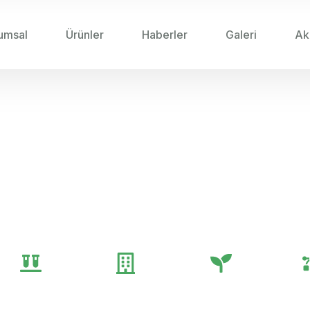
umsal
Ürünler
Haberler
Galeri
Ak
 PAZARINDA BAYILERIN KARŞILAŞTIĞI ZORLUKLAR
Bayilerin Karşılaştığı Z
Önerileri
Genel
Gübre
Tarım