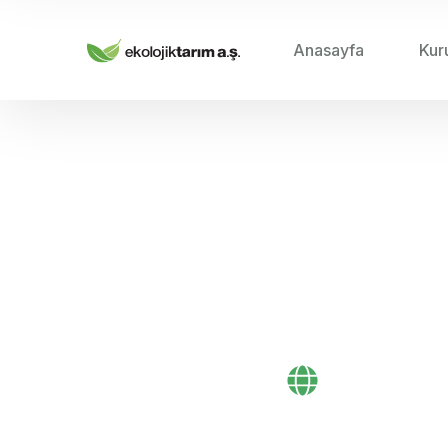
Anasayfa
Kur
HOME
/
2025
/
GÜBRE
Gübre Pazarında 
Bayi Önerileri