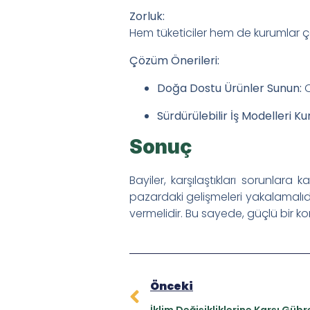
Zorluk:
Hem tüketiciler hem de kurumlar ç
Çözüm Önerileri:
Doğa Dostu Ürünler Sunun:
O
Sürdürülebilir İş Modelleri Ku
Sonuç
Bayiler, karşılaştıkları sorunlara
pazardaki gelişmeleri yakalamalıdı
vermelidir. Bu sayede, güçlü bir kon
Önceki
İklim Değişikliklerine Karşı Gübre