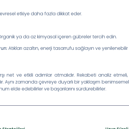
evresel etkiye daha fazla dikkat eder.
rganik ya da az kimyasal içeren gübreler tercih edin.
run:
Atıkları azaltın, enerji tasarrufu sağlayın ve yenilenebi
 karşı net ve etkili adımlar atmalıdır. Rekabeti analiz etmel
r. Aynı zamanda çevreye duyarlı bir yaklaşım benimsemeli v
um elde edebilirler ve başarılarını sürdürebilirler.
 Stratejileri
Uzun Süreli