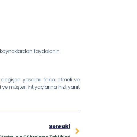
lir kaynaklardan faydalanın.
i, değişen yasaları takip etmeli ve
e müşteri ihtiyaçlarına hızlı yanıt
Sonraki
 Verim Için Gübreleme Taktikleri