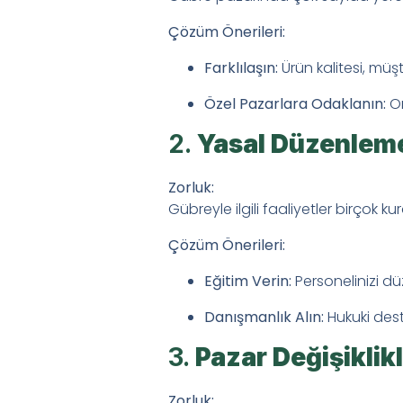
Haberler
Çözüm Önerileri:
Yeni Bayiler için Baş
Farklılaşın:
Ürün kalitesi, müş
Toprak Çok Asitliyse 
Özel Pazarlara Odaklanın:
Or
Sıvı Gübreler ile Topra
2.
Yasal Düzenlem
İletişim
Zorluk:
Gübreyle ilgili faaliyetler birçok k
Çözüm Önerileri:
Eğitim Verin:
Personelinizi dü
Danışmanlık Alın:
Hukuki des
3.
Pazar Değişiklikl
Zorluk: