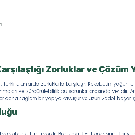
ı
arşılaştığı Zorluklar ve Çözüm Y
n Antagonizması (Çatışması): Nedenleri ve Yönetimi
 farklı alanlarda zorluklarla karşılaşır. Rekabetin yoğun 
Rolü ve Faydaları Hakkında Araştırmalar Ne Diyor
nmaları ve sürdürülebilirlik bu sorunlar arasında yer alır. 
daha sağlam bir yapıya kavuşur ve uzun vadeli başarı şans
da Çinko ve Fosfor Antagonizması (Çatışması): Her İkisini Nası
luğu
Programı Nasıl Oluşturulur: Adım Adım Kılavuz
 yabancı firma vardır. Bu durum fiyat baskısını artırır ve mü