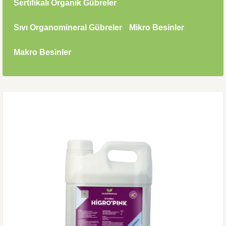
Sertifikalı Organik Gübreler
Sıvı Organomineral Gübreler
Mikro Besinler
Makro Besinler