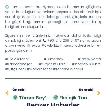
Tümer Bey’in bu ziyareti, Ekolojik Tarım’ın çiftçilerin
yanında olduğunu ve onların başarısını desteklemek için
sürekli çalıştığını bir kez daha gösterdi. Çiftçilerle kurulan
bu güçlü bağ, tarımın geleceği için umut verici bir iş
birliği ortamı oluşturdu.
Ziyaretimiz ve ürünlerimiz hakkında daha fazla bilgi
almak için, lütfen bizi
+90 242 258 01 57 numaradan
arayın veya
adresine bir e-
export@ekolojiktarim.com.tr
posta gönderin.
#EkolojikTarım #TümerBey #ÇiftçiZiyareti
#TarımdaBaşarı #OrganikGübre #İnorganikGübre
#ÇiftçiDostu #ModernTarım #TarımınGeleceği
Önceki
Sonraki
Tümer Bey’in Liderliğinde Başarılı Bir Gezi!
Ekolojik Tarım: Topraklarda Fark Yaratan Güç!
Benzer Haberler