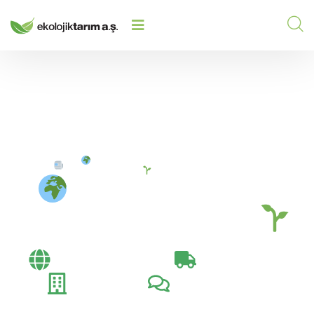
TÜMER BEY’DEN ÇIFTÇILERE
HOME
/
/
ZIYARET!
Tümer Bey’den
Çiftçilere Ziyaret!
Bayi Toplantıları​
Exportation Day
Fuarlar
Müşteri Ziyaretleri​