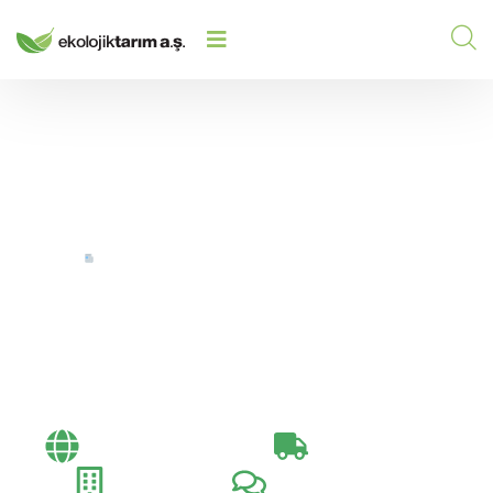
EKOLOJIK TARIM KÜRESEL ERIŞIMINI
HOME
/
/
GENIŞLETMEYE DEVAM EDIYOR
Ekolojik Tarım Küresel
Erişimini Genişletmeye
Devam Ediyor
Bayi Toplantıları​
Exportation Day
Fuarlar
Müşteri Ziyaretleri​