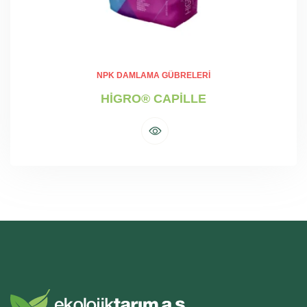
NPK DAMLAMA GÜBRELERI
HİGRO® CAPİLLE