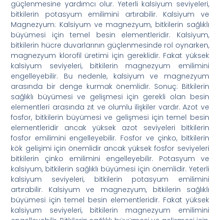
güçlenmesine yardımcı olur. Yeterli kalsiyum seviyeleri,
bitkilerin potasyum emilimini artırabilir.
Kalsiyum ve
Magnezyum: Kalsiyum ve magnezyum, bitkilerin sağlıklı
büyümesi için temel besin elementleridir. Kalsiyum,
bitkilerin hücre duvarlarının güçlenmesinde rol oynarken,
magnezyum klorofil üretimi için gereklidir. Fakat yüksek
kalsiyum seviyeleri, bitkilerin magnezyum emilimini
engelleyebilir. Bu nedenle, kalsiyum ve magnezyum
arasında bir denge kurmak önemlidir.
Sonuç: Bitkilerin
sağlıklı büyümesi ve gelişmesi için gerekli olan besin
elementleri arasında zıt ve olumlu ilişkiler vardır. Azot ve
fosfor, bitkilerin büyümesi ve gelişmesi için temel besin
elementleridir ancak yüksek azot seviyeleri bitkilerin
fosfor emilimini engelleyebilir. Fosfor ve çinko, bitkilerin
kök gelişimi için önemlidir ancak yüksek fosfor seviyeleri
bitkilerin çinko emilimini engelleyebilir. Potasyum ve
kalsiyum, bitkilerin sağlıklı büyümesi için önemlidir. Yeterli
kalsiyum seviyeleri, bitkilerin potasyum emilimini
artırabilir. Kalsiyum ve magnezyum, bitkilerin sağlıklı
büyümesi için temel besin elementleridir. Fakat yüksek
kalsiyum seviyeleri, bitkilerin magnezyum emilimini