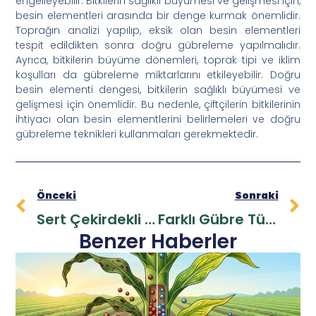
engelleyebilir.
Bitkilerin sağlıklı büyümesi ve gelişmesi için,
besin elementleri arasında bir denge kurmak önemlidir.
Toprağın analizi yapılıp, eksik olan besin elementleri
tespit edildikten sonra doğru gübreleme yapılmalıdır.
Ayrıca, bitkilerin büyüme dönemleri, toprak tipi ve iklim
koşulları da gübreleme miktarlarını etkileyebilir.
Doğru
besin elementi dengesi, bitkilerin sağlıklı büyümesi ve
gelişmesi için önemlidir. Bu nedenle, çiftçilerin bitkilerinin
ihtiyacı olan besin elementlerini belirlemeleri ve doğru
gübreleme teknikleri kullanmaları gerekmektedir.
Önceki
Sonraki
Sert Çekirdekli Meyve Ağaçlarının Gübrelenmesi (Kiraz, Vişne, Erik, Kayısı, Şeftali, Nektarin)
Farklı Gübre Türleri Ve Kullanım Alanları: Tarımsal Verimliliği Artırmak İçin Doğru Gübre Seçimi
Benzer Haberler