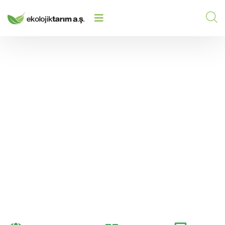
BITKI BESIN ELEMENTLERI
HOME
/
2023
/
(GÜBRELER) ARASINDA ZIT VE
OLUMLU İLIŞKILER VAR MIDIR?
Bitki Besin Elementleri
(Gübreler) Arasında Zıt
ve Olumlu İlişkiler Var
mıdır?