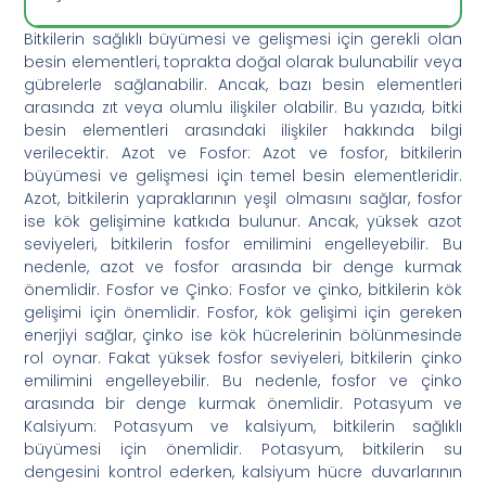
Bitkilerin sağlıklı büyümesi ve gelişmesi için gerekli olan
besin elementleri, toprakta doğal olarak bulunabilir veya
gübrelerle sağlanabilir. Ancak, bazı besin elementleri
arasında zıt veya olumlu ilişkiler olabilir. Bu yazıda, bitki
besin elementleri arasındaki ilişkiler hakkında bilgi
verilecektir.
Azot ve Fosfor: Azot ve fosfor, bitkilerin
büyümesi ve gelişmesi için temel besin elementleridir.
Azot, bitkilerin yapraklarının yeşil olmasını sağlar, fosfor
ise kök gelişimine katkıda bulunur. Ancak, yüksek azot
seviyeleri, bitkilerin fosfor emilimini engelleyebilir. Bu
nedenle, azot ve fosfor arasında bir denge kurmak
önemlidir.
Fosfor ve Çinko: Fosfor ve çinko, bitkilerin kök
gelişimi için önemlidir. Fosfor, kök gelişimi için gereken
enerjiyi sağlar, çinko ise kök hücrelerinin bölünmesinde
rol oynar. Fakat yüksek fosfor seviyeleri, bitkilerin çinko
emilimini engelleyebilir. Bu nedenle, fosfor ve çinko
arasında bir denge kurmak önemlidir.
Potasyum ve
Kalsiyum: Potasyum ve kalsiyum, bitkilerin sağlıklı
büyümesi için önemlidir. Potasyum, bitkilerin su
dengesini kontrol ederken, kalsiyum hücre duvarlarının