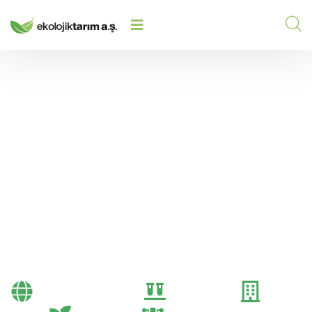
BAYILERIN KARLILIĞINI ARTIRMAK
HOME
/
2024
/
İÇIN GÜBRE PAZARLAMA
TAKTIKLERI
Bayilerin Karlılığını
Artırmak İçin Gübre
Pazarlama Taktikleri
Bayi Önerileri
Genel
Gübre