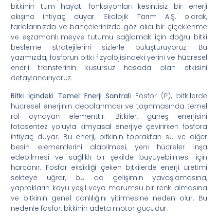
bitkinin tüm hayati fonksiyonları kesintisiz bir enerji
akışına ihtiyaç duyar. Ekolojik Tarım A.Ş. olarak,
tarlalarınızda ve bahçelerinizde göz alıcı bir çiçeklenme
ve eşzamanlı meyve tutumu sağlamak için doğru bitki
besleme stratejilerini sizlerle buluşturuyoruz. Bu
yazımızda, fosforun bitki fizyolojisindeki yerini ve hücresel
enerji transferinin kusursuz hasada olan etkisini
detaylandırıyoruz.
Bitki İçindeki Temel Enerji Santrali
Fosfor (P), bitkilerde
hücresel enerjinin depolanması ve taşınmasında temel
rol oynayan elementtir. Bitkiler, güneş enerjisini
fotosentez yoluyla kimyasal enerjiye çevirirken fosfora
ihtiyaç duyar. Bu enerji, bitkinin topraktan su ve diğer
besin elementlerini alabilmesi, yeni hücreler inşa
edebilmesi ve sağlıklı bir şekilde büyüyebilmesi için
harcanır. Fosfor eksikliği çeken bitkilerde enerji üretimi
sekteye uğrar, bu da gelişimin yavaşlamasına,
yaprakların koyu yeşil veya morumsu bir renk almasına
ve bitkinin genel canlılığını yitirmesine neden olur. Bu
nedenle fosfor, bitkinin adeta motor gücüdür.