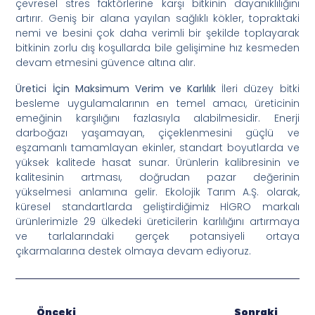
çevresel stres faktörlerine karşı bitkinin dayanıklılığını
artırır. Geniş bir alana yayılan sağlıklı kökler, topraktaki
nemi ve besini çok daha verimli bir şekilde toplayarak
bitkinin zorlu dış koşullarda bile gelişimine hız kesmeden
devam etmesini güvence altına alır.
Üretici İçin Maksimum Verim ve Karlılık
İleri düzey bitki
besleme uygulamalarının en temel amacı, üreticinin
emeğinin karşılığını fazlasıyla alabilmesidir. Enerji
darboğazı yaşamayan, çiçeklenmesini güçlü ve
eşzamanlı tamamlayan ekinler, standart boyutlarda ve
yüksek kalitede hasat sunar. Ürünlerin kalibresinin ve
kalitesinin artması, doğrudan pazar değerinin
yükselmesi anlamına gelir. Ekolojik Tarım A.Ş. olarak,
küresel standartlarda geliştirdiğimiz HİGRO markalı
ürünlerimizle 29 ülkedeki üreticilerin karlılığını artırmaya
ve tarlalarındaki gerçek potansiyeli ortaya
çıkarmalarına destek olmaya devam ediyoruz.
Önceki
Sonraki