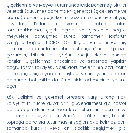
Çiçeklenme ve Meyve Tutumunda Kritik Dönemeç
Bitkiler
vejetatif (büyüme) dönemden generatif (çiçeklenme ve
üreme) döneme geçerken muazzam bir enerjiye ihtiyaç
duyarlar. Tarlanızdaki verimin anahtarı olan
tomurcuklanma, çiçek açma ve çiçeklerin sağlıklı
meyvelere dönüşmesi süreci tamamen fosforun
varlığına bağlıdır. HİGRO FOSTER gibi fermante edilmiş,
bitki tarafından hızla emilebilir fosfor içeriğine sahip özel
çözümler, bitkinin bu yoğun enerji talebini anında
karşılar. Çiçeklenme öncesinde ve sırasında yapılan
doğru fosfor takviyesi, çiçek dökülmelerini en aza indirir,
daha güçlü çiçek yapıları oluşturur ve nihayetinde dalları
dolduran bol miktarda ürün elde edilmesinin yolunu
açar.
Kök Gelişimi ve Çevresel Streslere Karşı Direnç
Tıpkı
kalsiyumun hücre duvarlarını güçlendirmesi gibi, fosfor
da toprağın derinliklerindeki kök sisteminin hacmini ve
dallanmasını teşvik eder. Güçlü bir kök sistemi, bitkinin
toprağa daha sıkı tutunmasını sağlamakla kalmaz, aynı
zamanda kuraklık veya ani sıcaklık değişimleri gibi