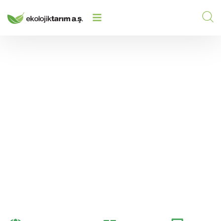
TARIMSAL ÜRETIMDE FOSFOR ILE
HOME
/
2026
/
GÜÇLÜ ÇIÇEKLENME VE YÜKSEK
ENERJI
Tarımsal Üretimde
Fosfor ile Güçlü
Çiçeklenme ve Yüksek
Enerji