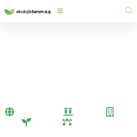
GÜBRE UYGULAMA ZAMANLARI VE
HOME
/
2024
/
METOTLARI
Gübre Uygulama
Zamanları ve Metotları
Bayi Önerileri
Genel
Gübre
Tarım
Tarım Teknolojileri