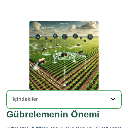
İçindekiler
Gübrelemenin Önemi