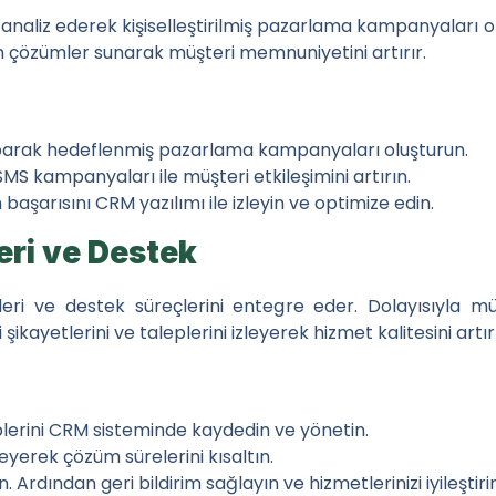
i analiz ederek kişiselleştirilmiş pazarlama kampanyaları 
un çözümler sunarak müşteri memnuniyetini artırır.
Besin İhtiyaçları Nasıl Değişir?
n Antagonizması (Çatışması): Nedenleri ve Yönetimi
arak hedeflenmiş pazarlama kampanyaları oluşturun.
Rolü ve Faydaları Hakkında Araştırmalar Ne Diyor
 SMS kampanyaları ile müşteri etkileşimini artırın.
şarısını CRM yazılımı ile izleyin ve optimize edin.
da Çinko ve Fosfor Antagonizması (Çatışması): Her İkisini Nası
eri ve Destek
eri ve destek süreçlerini entegre eder. Dolayısıyla müş
ikayetlerini ve taleplerini izleyerek hizmet kalitesini artırı
übreler Arasındaki Farklar
tırması ve Pazarlama Stratejileri
eplerini CRM sisteminde kaydedin ve yönetin.
üyüyor?
leyerek çözüm sürelerini kısaltın.
 Ardından geri bildirim sağlayın ve hizmetlerinizi iyileştirin