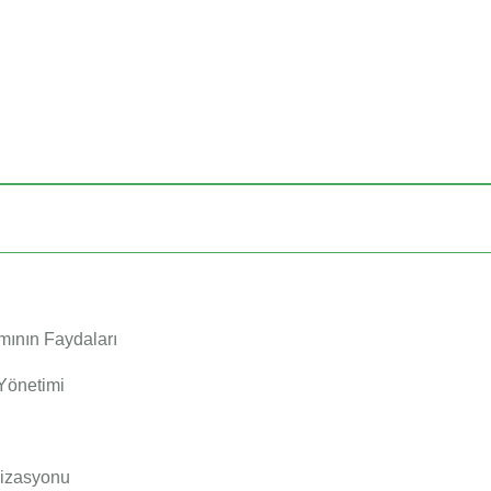
mının Faydaları
 Yönetimi
mizasyonu