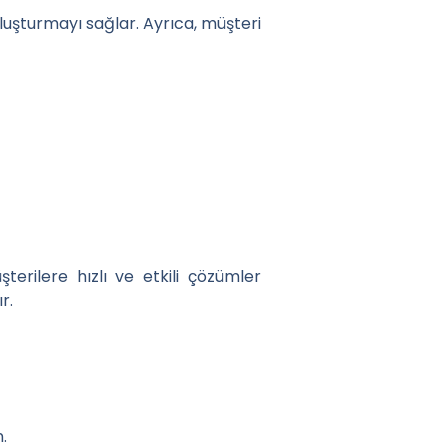
oluşturmayı sağlar. Ayrıca, müşteri
l Dengelersiniz
terilere hızlı ve etkili çözümler
r.
.