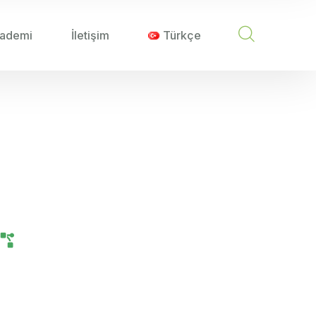
ademi
İletişim
Türkçe
N ÖNEMI
rının Önemi
Tarım Teknolojileri