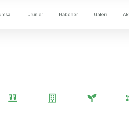
umsal
Ürünler
Haberler
Galeri
Ak
2024
/
GÜBRE BAYILERI IÇIN CRM YAZILIMLARINI
leri için CRM Yazılımla
Genel
Gübre
Tarım