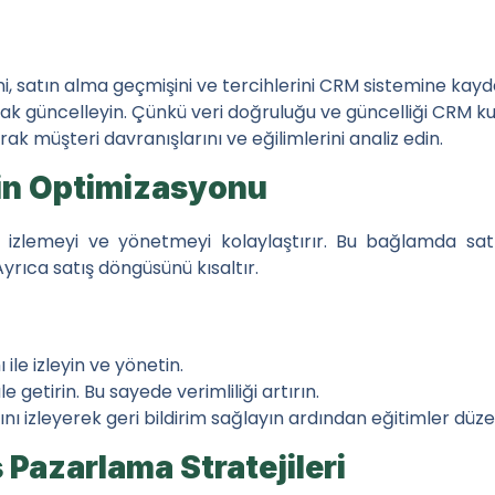
ini, satın alma geçmişini ve tercihlerini CRM sistemine kayd
ebilirlik
larak güncelleyin. Çünkü veri doğruluğu ve güncelliği CRM k
arak müşteri davranışlarını ve eğilimlerini analiz edin.
nin Optimizasyonu
a
ni izlemeyi ve yönetmeyi kolaylaştırır. Bu bağlamda satış
Ayrıca satış döngüsünü kısaltır.
ve Eğitimi
leri
 ile izleyin ve yönetin.
e getirin. Bu sayede verimliliği artırın.
nı izleyerek geri bildirim sağlayın ardından eğitimler düze
ş Pazarlama Stratejileri