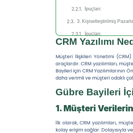
İpuçları:
3. Kişiselleştirilmiş Pazarl
İpuçları:
CRM Yazılımı Ned
4. Müşteri Hizmetleri ve D
Müşteri İlişkileri Yönetimi (CRM) 
İpuçları:
araçlardır. CRM yazılımları, müşter
Bayileri için CRM Yazılımlarının 
5. İşbirliği ve Ekip Çalışma
daha verimli ve müşteri odaklı çal
İpuçları:
Gübre Bayileri İ
CRM Yazılımı Seçerken Dikkat
1. Müşteri Verilerin
1. Kullanıcı Dostu Arayüz
İpuçları:
İlk olarak, CRM yazılımları, müşte
kolay erişim sağlar. Dolayısıyla ve