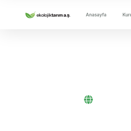
Anasayfa
Kur
HOME
/
Gübre Bayi
Bayi Önerileri