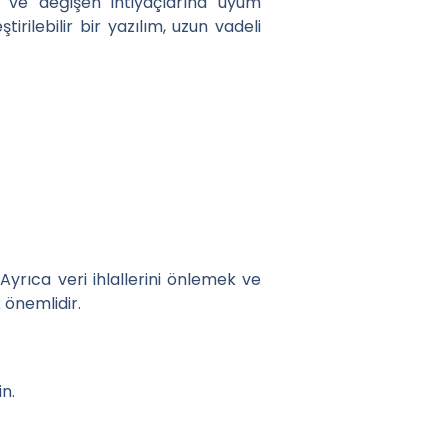
ne ve değişen ihtiyaçlarına uyum
irilebilir bir yazılım, uzun vadeli
Ayrıca veri ihlallerini önlemek ve
 önemlidir.
in.