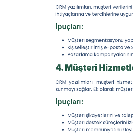
Benzer Haberler
CRM yazılımları, müşteri verilerin
ihtiyaçlarına ve tercihlerine uyg
Bitki Büyüme Aşamalarında 
İpuçları:
Bitkilerde Demir ve Manga
Müşteri segmentasyonu yap
Bitki Beslemede Silikon: 
Kişiselleştirilmiş e-posta ve
Pazarlama kampanyalarının ba
Bitki Besleme Programınız
4. Müşteri Hizmetl
Hızlı Menü
Haberler
CRM yazılımları, müşteri hizmetl
sunmayı sağlar. Ek olarak müşteri ş
Organik ve İnorganik G
İpuçları:
Bayiler için Pazar Araş
Müşteri şikayetlerini ve tal
Bitkim neden yavaş b
Müşteri destek süreçlerini iz
Müşteri memnuniyetini izleyin.
İletişim