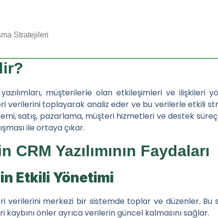
ama Stratejileri
ir?
estek
yazılımları, müşterilerle olan etkileşimleri ve ilişkileri 
i verilerini toplayarak analiz eder ve bu verilerle etkili st
Önemi, satış, pazarlama, müşteri hizmetleri ve destek süreç
sı
ışması ile ortaya çıkar.
çin CRM Yazılımının Faydaları
 Edilmesi Gerekenler
in Etkili Yönetimi
ri verilerini merkezi bir sistemde toplar ve düzenler. Bu s
ri kaybını önler ayrıca verilerin güncel kalmasını sağlar.