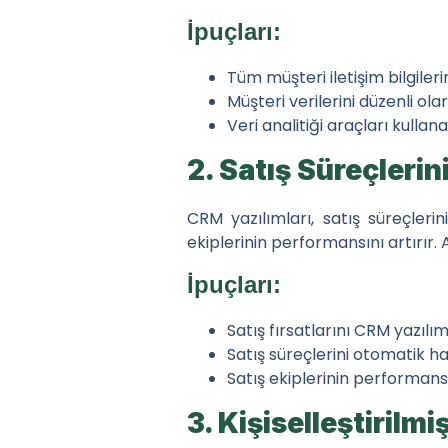
2. Entegrasyon Yeteneği
İpuçları:
İpuçları:
Tüm müşteri iletişim bilgiler
3. Özelleştirme ve Ölçeklen
Müşteri verilerini düzenli o
Veri analitiği araçları kullan
İpuçları:
2. Satış Süreçleri
4. Güvenlik ve Veri Korum
İpuçları:
CRM yazılımları, satış süreçleri
ekiplerinin performansını artırır. 
CRM Yazılımının Uygulanması 
İpuçları:
1. Eğitim ve Destek Hizmet
Satış fırsatlarını CRM yazılımı
İpuçları:
Satış süreçlerini otomatik hal
Satış ekiplerinin performansı
2. Kademeli Uygulama
3. Kişiselleştirilmi
İpuçları: