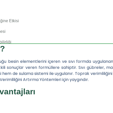
iğine Etkisi
mesi
lirliği
r?
itesi
yduğu besin elementlerini içeren ve sıvı formda uygulanan 
eri
kili sonuçlar veren formüllere sahiptir. Sıvı gübreler, 
hem de sulama sistemi ile uygulanır. Toprak verimliliğin
Besleme)
Verimliliğini Artırma Yöntemleri için yaygındır.
eme
vantajları
i