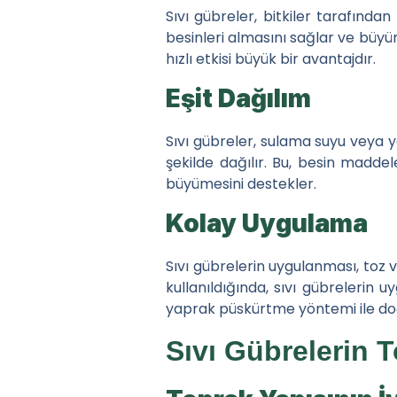
Doğru Gübre Seçimi
Sıvı gübreler, bitkiler tarafından 
besinleri almasını sağlar ve büyüm
Düzenli Uygulama
hızlı etkisi büyük bir avantajdır.
Sulama ile Entegre Kullan
Eşit Dağılım
Benzer Haberler
Sıvı gübreler, sulama suyu veya 
şekilde dağılır. Bu, besin maddel
Bitkilerde Demir ve Manga
büyümesini destekler.
Bitki Beslemede Silikon: 
Kolay Uygulama
Bitki Besleme Programınızd
Sıvı gübrelerin uygulanması, toz 
Sezon Boyu Bitki Besleme 
kullanıldığında, sıvı gübrelerin 
yaprak püskürtme yöntemi ile doğr
Hızlı Menü
Sıvı Gübrelerin T
Haberler
Tarımda Gübrelemenin 