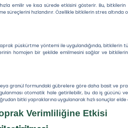
hızla emilir ve kısa sürede etkisini gösterir. Bu, bitkilerin 
e süreçlerini hızlandırır. Özellikle bitkilerin stres altında
ım
yaprak püskürtme yöntemi ile uygulandığında, bitkilerin t
erinin homojen bir şekilde emilmesini sağlar ve bitkilerin
n Antagonizması (Çatışması): Nedenleri ve Yönetimi
Rolü ve Faydaları Hakkında Araştırmalar Ne Diyor
a Çinko ve Fosfor Antagonizması (Çatışması): Her İkisini Nası
veya granül formundaki gübrelere göre daha basit ve pratikt
Programı Nasıl Oluşturulur: Adım Adım Kılavuz
uygulanması otomatik hale getirilebilir, bu da iş gücünü ve
udan bitki yapraklarına uygulanarak hızlı sonuçlar elde ed
oprak Verimliliğine Etkisi
Geleceği: Trendler ve Tahminler