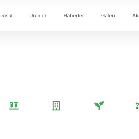
umsal
Ürünler
Haberler
Galeri
Ak
SIVI GÜBRELER ILE TOPRAK VERIMLILIĞINI ARTI
e Toprak Verimliliğini A
Genel
Gübre
Tarım