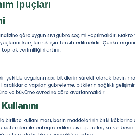
nım İpuçları
mi
 analizine göre uygun sıvı gübre seçimi yapılmalıdır. Makr
iyaçlarını karşılamak için tercih edilmelidir. Çünkü organi
oprak verimliliğini artırır.
bir şekilde uygulanması, bitkilerin sürekli olarak besin m
ralıklarla yapılan gübreleme, bitkilerin sağlıklı gelişimini
üne ve büyüme evresine göre ayarlanmalıdır.
 Kullanım
le birlikte kullanılması, besin maddelerinin bitki köklerine e
stemleri ile entegre edilen sıvı gübreler, su ve besin 
lar hem de bitkilerin verimliliğini artırır.