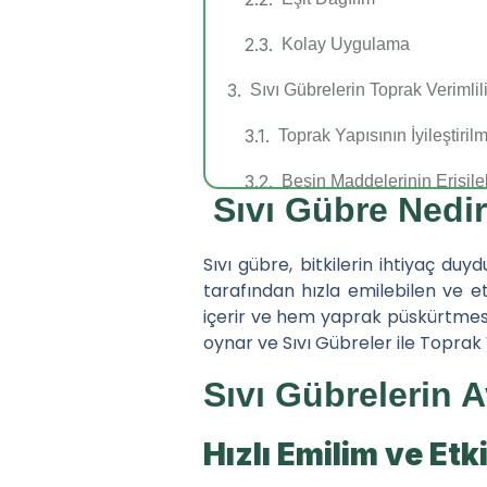
Kolay Uygulama
Sıvı Gübrelerin Toprak Verimlil
Toprak Yapısının İyileştiril
Besin Maddelerinin Erişilebi
Sıvı Gübre Nedi
pH Dengesi ve Toprak Asid
Sıvı gübre, bitkilerin ihtiyaç du
Sıvı Gübre Uygulama Yönteml
tarafından hızla emilebilen ve et
içerir ve hem yaprak püskürtmesi 
Yaprak Püskürtme (Foliar 
oynar ve Sıvı Gübreler ile Toprak 
Damla Sulama ile Gübrel
Sıvı Gübrelerin A
Toprak Uygulaması
Hızlı Emilim ve Etk
Sıvı Gübre Kullanım İpuçları