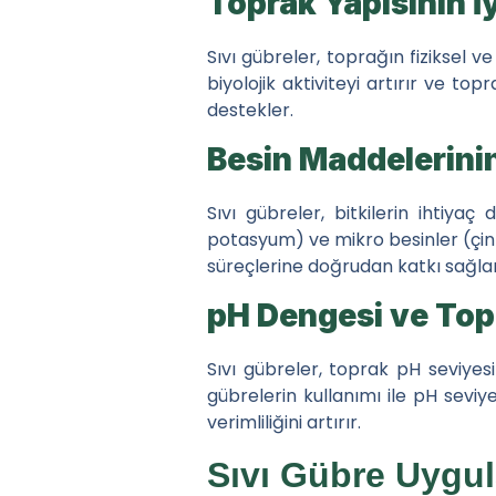
Toprak Yapısının İy
Gübre Sektöründe Bayi
Sıvı gübreler, toprağın fiziksel v
Kuru Tarım Alanları iç
biyolojik aktiviteyi artırır ve top
destekler.
İletişim
Besin Maddelerinin E
Sıvı gübreler, bitkilerin ihtiyaç
potasyum) ve mikro besinler (çink
süreçlerine doğrudan katkı sağlar. B
pH Dengesi ve Top
Sıvı gübreler, toprak pH seviyes
gübrelerin kullanımı ile pH seviy
verimliliğini artırır.
Sıvı Gübre Uygu