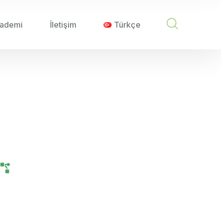
ademi
İletişim
Türkçe
RMA YÖNTEMLERI
rtırma Yöntemleri
Tarım Teknolojileri