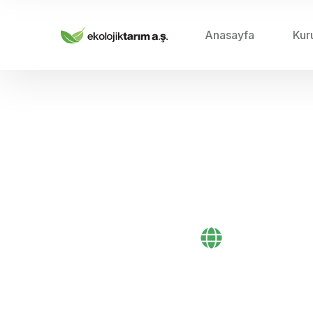
Anasayfa
Kur
HOME
/
2024
/
Sıvı Gübreler il
Bayi Önerileri