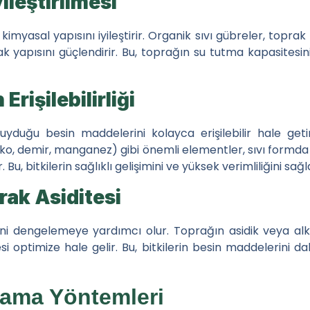
ileştirilmesi
 Performans Analizi ve İyileştirme
e kimyasal yapısını iyileştirir. Organik sıvı gübreler, top
in Özel Gübre Çözümleri
rak yapısını güçlendirir. Bu, toprağın su tutma kapasitesini 
rişilebilirliği
 duyduğu besin maddelerini kolayca erişilebilir hale geti
o, demir, manganez) gibi önemli elementler, sıvı formda h
u, bitkilerin sağlıklı gelişimini ve yüksek verimliliğini sağl
rak Asiditesi
ini dengelemeye yardımcı olur. Toprağın asidik veya al
esi optimize hale gelir. Bu, bitkilerin besin maddelerini 
lama Yöntemleri