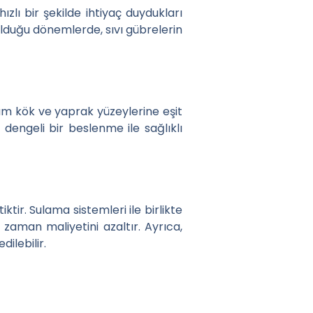
hızlı bir şekilde ihtiyaç duydukları
 olduğu dönemlerde, sıvı gübrelerin
üm kök ve yaprak yüzeylerine eşit
 dengeli bir beslenme ile sağlıklı
l Dengelersiniz
ir. Sulama sistemleri ile birlikte
 zaman maliyetini azaltır. Ayrıca,
ilebilir.