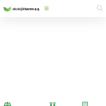
GÜBRELERIN ÇEVRESEL ETKILERI
HOME
/
2025
/
VE SÜRDÜRÜLEBILIR ÇÖZÜMLER
Gübrelerin Çevresel
Etkileri ve
Sürdürülebilir
Çözümler
Bayi Önerileri
Genel
Gübre