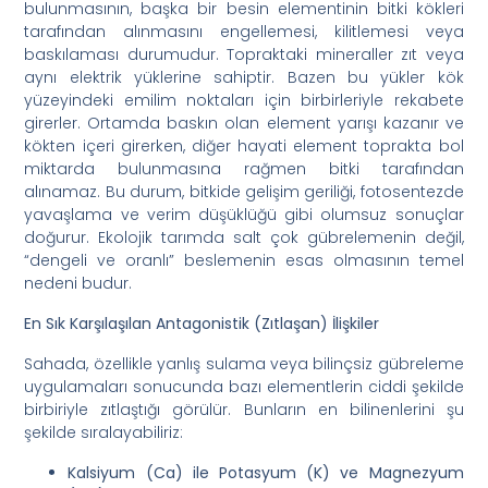
bulunmasının, başka bir besin elementinin bitki kökleri
tarafından alınmasını engellemesi, kilitlemesi veya
baskılaması durumudur. Topraktaki mineraller zıt veya
aynı elektrik yüklerine sahiptir. Bazen bu yükler kök
yüzeyindeki emilim noktaları için birbirleriyle rekabete
girerler. Ortamda baskın olan element yarışı kazanır ve
kökten içeri girerken, diğer hayati element toprakta bol
miktarda bulunmasına rağmen bitki tarafından
alınamaz. Bu durum, bitkide gelişim geriliği, fotosentezde
yavaşlama ve verim düşüklüğü gibi olumsuz sonuçlar
doğurur. Ekolojik tarımda salt çok gübrelemenin değil,
“dengeli ve oranlı” beslemenin esas olmasının temel
nedeni budur.
En Sık Karşılaşılan Antagonistik (Zıtlaşan) İlişkiler
Sahada, özellikle yanlış sulama veya bilinçsiz gübreleme
uygulamaları sonucunda bazı elementlerin ciddi şekilde
birbiriyle zıtlaştığı görülür. Bunların en bilinenlerini şu
şekilde sıralayabiliriz:
Kalsiyum (Ca) ile Potasyum (K) ve Magnezyum