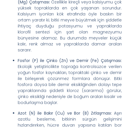
(Mg) Çatışması:
Özellikle kireçli veya kalsiyumu çok
yüksek topraklarda en çok yaşanan sorundur.
Kalsiyum iyonları kök etrafında öyle baskın bir
ortam yaratır ki; bitki meyve büyütmek için şiddetle
ihtiyaç duyduğu potasyumu ve yapraklarda
klorofil sentezi için şart olan magnezyumu
bünyesine alamaz. Bu durumda meyveler küçük
kalır, renk almaz ve yapraklarda damar araları
sararır.
Fosfor (P) ile Çinko (Zn) ve Demir (Fe) Çatışması:
Ekolojik yetiştiricilikte toprağa kontrolsüzce verilen
yoğun fosfor kaynakları, topraktaki çinko ve demir
ile birleşerek çözünmez formlara dönüşür. Bitki
fosfora doysa bile demir eksikliğinden dolayı tepe
yapraklarında şiddetli kloroz (sararma) görülür,
çinko eksikliği nedeniyle de boğum araları kısalır ve
bodurlaşma başlar.
Azot (N) ile Bakır (Cu) ve Bor (B) Zıtlaşması:
Aşırı
azotlu besleme, bitkinin sürgün gelişimini
hızlandırırken, hücre duvarı yapısına katılan bor