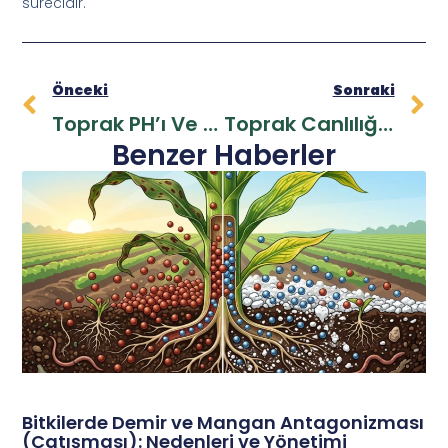
sürecidir.
Önceki
Sonraki
Toprak PH’ı Ve Bitki Besleme: Ekolojik Tarımda Verim Sırları
Toprak Canlılığı Ve Mikroorganizmalar: Sağlam Köklerin Temeli
Benzer Haberler
Bitkilerde Demir ve Mangan Antagonizması
(Çatışması): Nedenleri ve Yönetimi