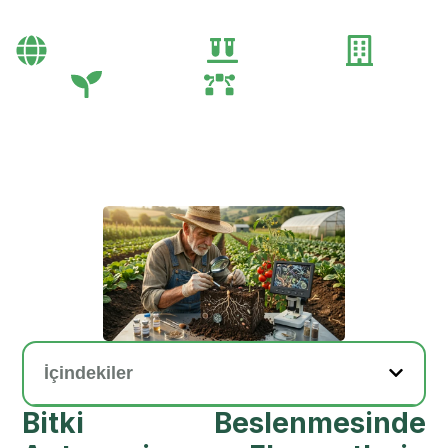
Bayi Önerileri
Genel
Gübre
Tarım
Tarım Teknolojileri
İçindekiler
Bitki Beslenmesinde