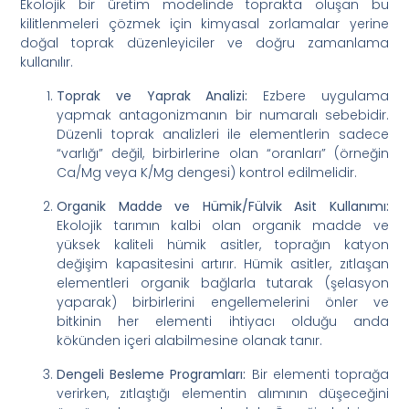
Ekolojik bir üretim modelinde toprakta oluşan bu
kilitlenmeleri çözmek için kimyasal zorlamalar yerine
doğal toprak düzenleyiciler ve doğru zamanlama
kullanılır.
Toprak ve Yaprak Analizi:
Ezbere uygulama
yapmak antagonizmanın bir numaralı sebebidir.
Düzenli toprak analizleri ile elementlerin sadece
“varlığı” değil, birbirlerine olan “oranları” (örneğin
Ca/Mg veya K/Mg dengesi) kontrol edilmelidir.
Organik Madde ve Hümik/Fülvik Asit Kullanımı:
Ekolojik tarımın kalbi olan organik madde ve
yüksek kaliteli hümik asitler, toprağın katyon
değişim kapasitesini artırır. Hümik asitler, zıtlaşan
elementleri organik bağlarla tutarak (şelasyon
yaparak) birbirlerini engellemelerini önler ve
bitkinin her elementi ihtiyacı olduğu anda
kökünden içeri alabilmesine olanak tanır.
Dengeli Besleme Programları:
Bir elementi toprağa
verirken, zıtlaştığı elementin alımının düşeceğini