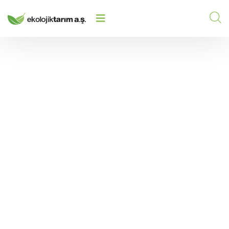
BITKI BESLENMESINDE
HOME
/
2026
/
ANTAGONIZMA: ELEMENTLERIN
ZITLAŞMASINI NASIL ÖNLERIZ?
Bitki Beslenmesinde
Antagonizma:
Elementlerin
Zıtlaşmasını Nasıl
Önleriz?