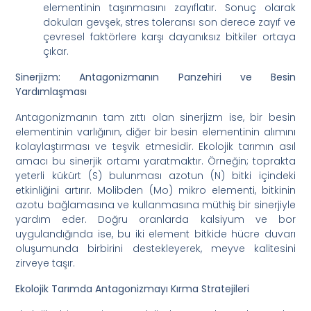
elementinin taşınmasını zayıflatır. Sonuç olarak
dokuları gevşek, stres toleransı son derece zayıf ve
çevresel faktörlere karşı dayanıksız bitkiler ortaya
çıkar.
Sinerjizm: Antagonizmanın Panzehiri ve Besin
Yardımlaşması
Antagonizmanın tam zıttı olan sinerjizm ise, bir besin
elementinin varlığının, diğer bir besin elementinin alımını
kolaylaştırması ve teşvik etmesidir. Ekolojik tarımın asıl
amacı bu sinerjik ortamı yaratmaktır. Örneğin; toprakta
yeterli kükürt (S) bulunması azotun (N) bitki içindeki
etkinliğini artırır. Molibden (Mo) mikro elementi, bitkinin
azotu bağlamasına ve kullanmasına müthiş bir sinerjiyle
yardım eder. Doğru oranlarda kalsiyum ve bor
uygulandığında ise, bu iki element bitkide hücre duvarı
oluşumunda birbirini destekleyerek, meyve kalitesini
zirveye taşır.
Ekolojik Tarımda Antagonizmayı Kırma Stratejileri