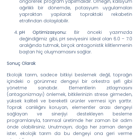
öngörerek program yapılmalıdır. Örneğin, kalsiyum
ağırlıklı bir dönemde, potasyum uygulamaları
yapraktan yapılarak topraktaki rekabetin
etrafından dolaşılabilir.
pH Optimizasyonu:
Bir önceki yazımızda
değindiğimiz gibi, pH seviyesini ideal olan 6.0 – 7.0
aralığında tutmak, birçok antagonistik kilitlenmenin
baştan hiç oluşmamasını sağlar.
Sonuç Olarak
Ekolojik tarım, sadece bitkiyi beslemek değil, toprağın
içindeki o görünmez dengeyi bir orkestra şefi gibi
yönetme sanatıdır. Elementlerin zıtlaşmasını
(antagonizmayı) önlemek, bitkilerinizin strese girmeden,
yüksek kaliteli ve bereketli ürünler vermesi için şarttır.
Toprak canlılığını koruyan, elementler arası dengeyi
sağlayan ve sinerjiyi destekleyen besleme
programlarıyla, tarımsal üretimde her zaman bir adım
önde olabilirsiniz. Unutmayın; doğa her zaman denge
ister, ekolojik tarım da bu dengeyi ona geri verme