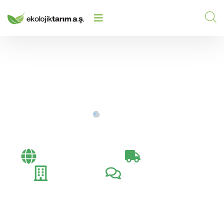
HOME
/
/
BAYI AÇILIŞI
Bayi Açılışı
Bayi Toplantıları​
İhracat Günlüğü
Fuarlar
Müşteri Ziyaretleri​