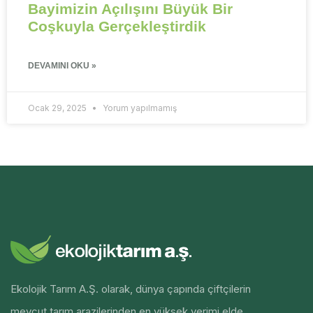
Bayimizin Açılışını Büyük Bir
Coşkuyla Gerçekleştirdik
DEVAMINI OKU »
Ocak 29, 2025
Yorum yapılmamış
Ekolojik Tarım A.Ş. olarak, dünya çapında çiftçilerin
mevcut tarım arazilerinden en yüksek verimi elde