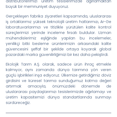
distribütörlerimizi üretim tesislerimizde ağırlamaktan
büyük bir memnuniyet duyuyoruz.
Gerçekleşen fabrika ziyaretleri kapsamında, uluslararası
iş ortaklarımız yüksek teknolojili üretim hatlarımızı, Ar-Ge
laboratuvarlarımızı ve titizlikle yürütülen kalite kontrol
süreçlerimizi yerinde inceleme fırsatı buldular. Uzman
mühendislerimiz eşliğinde yapılan bu incelemeler,
yenilikçi bitki besleme ürünlerimizin arkasındaki kalite
güvencesini şeffaf bir şekilde ortaya koyarak global
pazardaki marka güvenilirliğimizi bir kez daha pekiştirdi.
Ekolojik Tarım A.Ş. olarak, sadece ürün ihraç etmekle
kalmıyor, aynı zamanda dünya tarımına yön veren
güçlü işbirlikleri inşa ediyoruz. Ülkemize getirdiğimiz döviz
girdisini ve küresel tarıma sunduğumuz katma değeri
artırmak amacıyla, önümüzdeki dönemde de
uluslararası paydaşlarımızı tesislerimizde ağırlamayı ve
üretim kapasitemizi dünya standartlarında sunmayı
sürdüreceğiz.