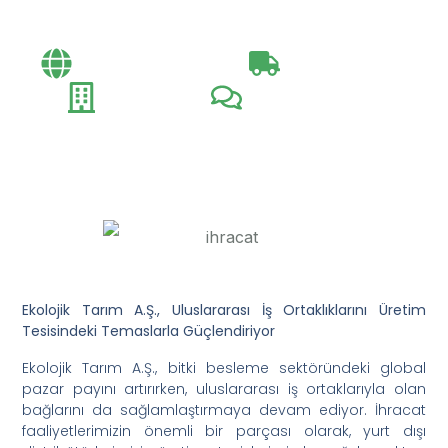
Güçlendiriyor
Bayi Toplantıları​
Exportation Day
Fuarlar
Müşteri Ziyaretleri​
Ekolojik Tarım A.Ş., Uluslararası İş Ortaklıklarını Üretim
Tesisindeki Temaslarla Güçlendiriyor
Ekolojik Tarım A.Ş., bitki besleme sektöründeki global
pazar payını artırırken, uluslararası iş ortaklarıyla olan
bağlarını da sağlamlaştırmaya devam ediyor. İhracat
faaliyetlerimizin önemli bir parçası olarak, yurt dışı