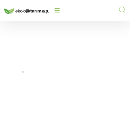
EKOLOJIK TARIM A.Ş., ULUSLARARASI
İŞ ORTAKLIKLARINI ÜRETIM
HOME
/
/
TESISINDEKI TEMASLARLA
GÜÇLENDIRIYOR
Ekolojik Tarım A.Ş.,
Uluslararası İş
Ortaklıklarını Üretim
Tesisindeki Temaslarla