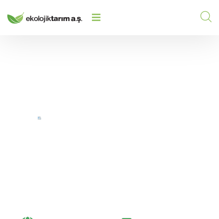
ÖZBEKISTAN JIZZAKH ŞEHRINDE YENI
HOME
/
/
ŞUBE AÇILIŞI ILE BÜYÜMEYE DEVAM
EDIYORUZ
Özbekistan Jizzakh
Şehrinde Yeni Şube
Açılışı ile Büyümeye
Devam Ediyoruz