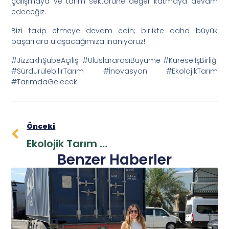
çalışmaya ve tarım sektörüne değer katmaya devam
edeceğiz.
Bizi takip etmeye devam edin; birlikte daha büyük
başarılara ulaşacağımıza inanıyoruz!
#JizzakhŞubeAçılışı #UluslararasıBüyüme #KüreselİşBirliği
#SürdürülebilirTarım #İnovasyon #EkolojikTarım
#TarımdaGelecek
Önceki
Ekolojik Tarım Ailesi Büyüyor: Yeni Bayimizin Açılışını Büyük Bir Coşkuyla Gerçekleştirdik
Benzer Haberler