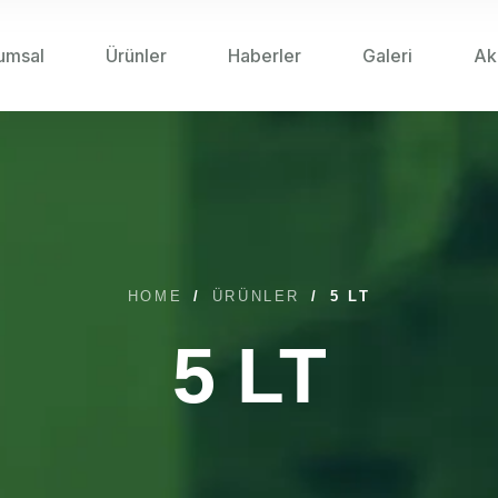
umsal
Ürünler
Haberler
Galeri
Ak
HOME
/
ÜRÜNLER
/
5 LT
5 LT