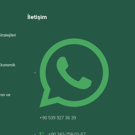
İletişim
ratejileri
 Ekonomik
yon ve
+90 539 927 36 39
+90 242-258-01-57