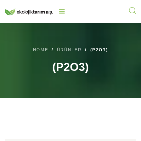
HOME
/
ÜRÜNLER
/
(P2O3)
(P2O3)