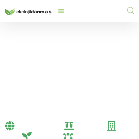
GÜBRE NE İŞE YARAR? TARIMSAL
HOME
/
2025
/
VERIMLILIĞIN TEMEL ANAHTARI
Gübre Ne İşe Yarar?
Tarımsal Verimliliğin
Temel Anahtarı
Bayi Önerileri
Genel
Gübre
Tarım
Tarım Teknolojileri