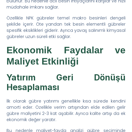
bulunur. Bu nedenle acil besin ihtiyaçlarını karşılar ve hızlı
müdahale imkanı sağlar.
Özellikle NPK gübreler temel makro besinleri dengeli
şekilde içerir. Öte yandan tek besin elementli gübreler
spesifik eksiklikleri giderir. Ayrıca yavaş salınımlı kimyasal
gübreler uzun süreli etki sağlar.
Ekonomik Faydalar ve
Maliyet Etkinliği
Yatırım Geri Dönüşü
Hesaplaması
İlk olarak gübre yatırımı genellikle kısa sürede kendini
amorti eder. Özellikle verim artışından elde edilen gelir
gübre maliyetini 2-3 kat aşabilir. Ayrıca kalite artışı da ek
ekonomik değer yaratır.
Bu nedenle maliyet-fayda analizi gübre seçiminde