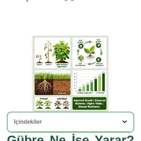
İçindekiler
Gübre Ne İşe Yarar?