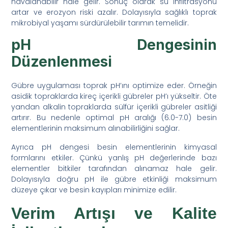
havalanabilir hale gelir. Sonuç olarak su infiltrasyonu
artar ve erozyon riski azalır. Dolayısıyla sağlıklı toprak
mikrobiyal yaşamı sürdürülebilir tarımın temelidir.
pH Dengesinin
Düzenlenmesi
Gübre uygulaması toprak pH’ını optimize eder. Örneğin
asidik topraklarda kireç içerikli gübreler pH’ı yükseltir. Öte
yandan alkalin topraklarda sülfür içerikli gübreler asitliği
artırır. Bu nedenle optimal pH aralığı (6.0-7.0) besin
elementlerinin maksimum alınabilirliğini sağlar.
Ayrıca pH dengesi besin elementlerinin kimyasal
formlarını etkiler. Çünkü yanlış pH değerlerinde bazı
elementler bitkiler tarafından alınamaz hale gelir.
Dolayısıyla doğru pH ile gübre etkinliği maksimum
düzeye çıkar ve besin kayıpları minimize edilir.
Verim Artışı ve Kalite