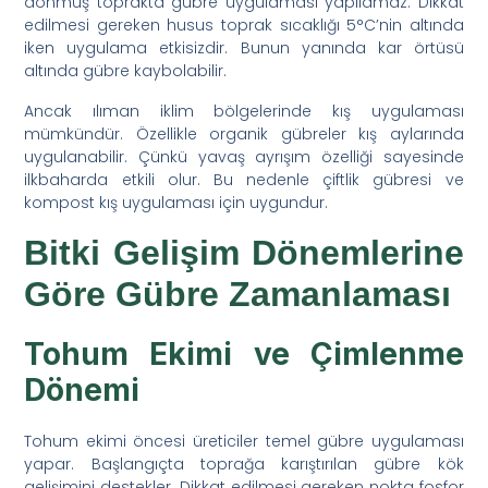
donmuş toprakta gübre uygulaması yapılamaz. Dikkat
edilmesi gereken husus toprak sıcaklığı 5°C’nin altında
iken uygulama etkisizdir. Bunun yanında kar örtüsü
altında gübre kaybolabilir.
Ancak ılıman iklim bölgelerinde kış uygulaması
mümkündür. Özellikle organik gübreler kış aylarında
uygulanabilir. Çünkü yavaş ayrışım özelliği sayesinde
ilkbaharda etkili olur. Bu nedenle çiftlik gübresi ve
kompost kış uygulaması için uygundur.
Bitki Gelişim Dönemlerine
Göre Gübre Zamanlaması
Tohum Ekimi ve Çimlenme
Dönemi
Tohum ekimi öncesi üreticiler temel gübre uygulaması
yapar. Başlangıçta toprağa karıştırılan gübre kök
gelişimini destekler. Dikkat edilmesi gereken nokta fosfor