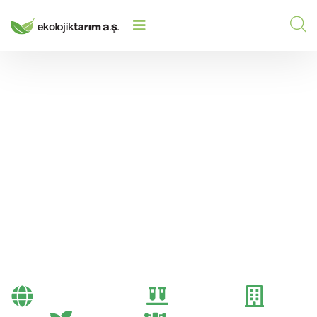
TOPRAĞA NE ZAMAN GÜBRE
HOME
/
2025
/
ATILIR? DOĞRU ZAMANLAMA
REHBERI
Toprağa Ne Zaman
Gübre Atılır? Doğru
Zamanlama Rehberi
Bayi Önerileri
Genel
Gübre