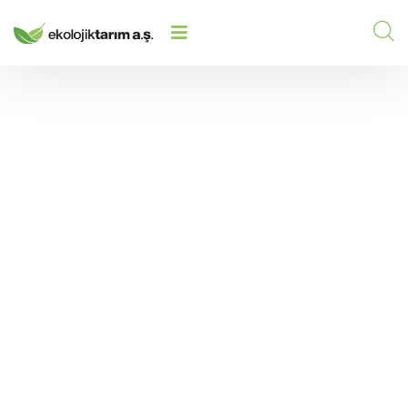
HİGRO N.K.FE